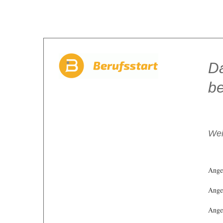
Da
be
Wei
Ange
Angeb
Angeb