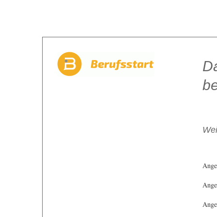
Da
be
Wei
Ange
Angeb
Angeb